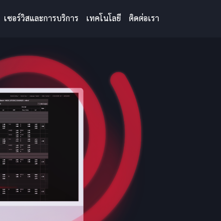
เซอร์วิสและการบริการ
เทคโนโลยี
ติดต่อเรา