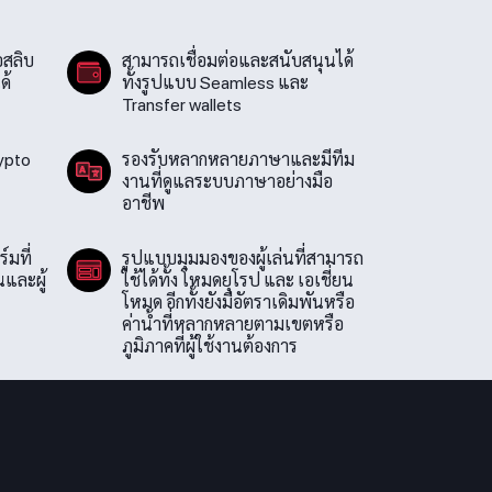
อสลิบ
สามารถเชื่อมต่อและสนับสนุนได้
ด้
ทั้งรูปแบบ Seamless และ
Transfer wallets
rypto
รองรับหลากหลายภาษาและมีทีม
งานที่ดูแลระบบภาษาอย่างมือ
อาชีพ
มที่
รูปแบบมุมมองของผู้เล่นที่สามารถ
นและผู้
ใช้ได้ทั้ง โหมดยุโรป และ เอเชี่ยน
โหมด อีกทั้งยังมีอัตราเดิมพันหรือ
ค่าน้ำที่หลากหลายตามเขตหรือ
ภูมิภาคที่ผู้ใช้งานต้องการ