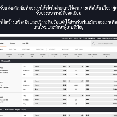
รับแต่งผลิตภัณฑ์ของเราให้เข้าใจง่ายและใช้งานง่ายเพื่อให้แน่ใจว่าผู้เ
รับประสบการณ์ที่ยอดเยี่ยม
ได้สร้างเครื่องมือและบริการที่ปรับแต่งได้สำหรับพันธมิตรของเราเพื่อดึ
เล่นใหม่และรักษาผู้เล่นที่มีอยู่