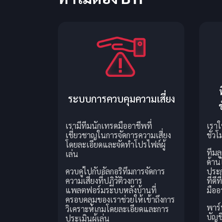
ระบบการควบคุมความเสี่ยง
เรามีทีมนักเทรดมืออาชีพที่
เราใ
เชี่ยวชาญในการจัดการความเสี่ยง
ชั่ว
โดยละเอียดและจัดทำโปรไฟล์ผู้
ทีมล
เล่น
ด้าน
ควบคู่ไปกับอัลกอริทึมการจัดการ
ประก
ความเสี่ยงที่ปฏิวัติวงการ
ที่ด
แพลตฟอร์มระบบหลังบ้านที่
มืออ
ครอบคลุมของเราช่วยให้เข้าถึงการ
พาร์
วิเคราะห์เกมโดยละเอียดและการ
บัญช
ประเมินผู้เล่น