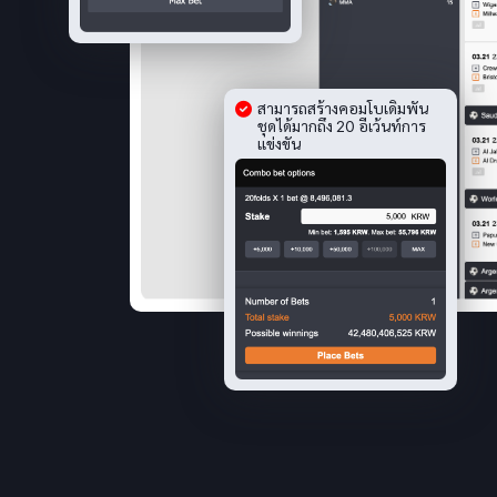
สามารถสร้างคอมโบเดิมพัน
ชุดได้มากถึง 20 อีเว้นท์การ
แข่งขัน