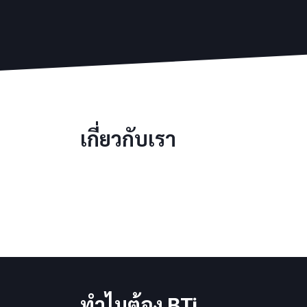
เกี่ยวกับเรา
ทำไมต้อง BTi